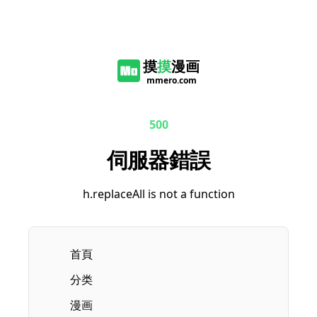
摸
摸
漫画
mmero.com
500
伺服器錯誤
h.replaceAll is not a function
首頁
分类
漫画