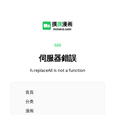
摸
摸
漫画
mmero.com
500
伺服器錯誤
h.replaceAll is not a function
首頁
分类
漫画