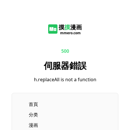
摸
摸
漫画
mmero.com
500
伺服器錯誤
h.replaceAll is not a function
首頁
分类
漫画