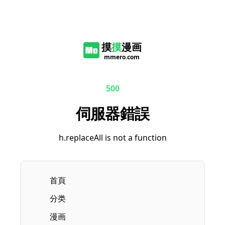
摸
摸
漫画
mmero.com
500
伺服器錯誤
h.replaceAll is not a function
首頁
分类
漫画