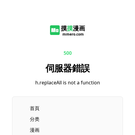
摸
摸
漫画
mmero.com
500
伺服器錯誤
h.replaceAll is not a function
首頁
分类
漫画