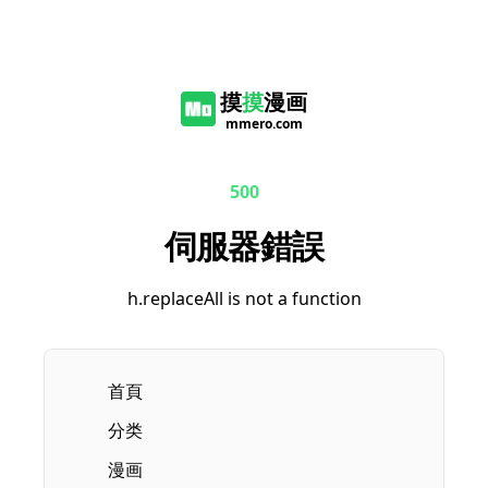
摸
摸
漫画
mmero.com
500
伺服器錯誤
h.replaceAll is not a function
首頁
分类
漫画