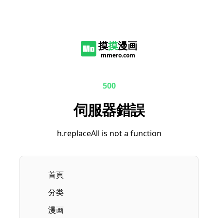
摸
摸
漫画
mmero.com
500
伺服器錯誤
h.replaceAll is not a function
首頁
分类
漫画