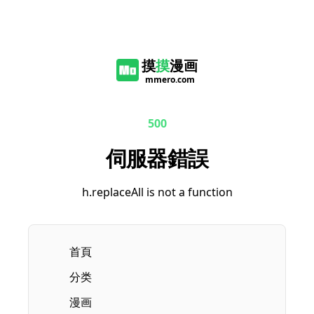
摸
摸
漫画
mmero.com
500
伺服器錯誤
h.replaceAll is not a function
首頁
分类
漫画