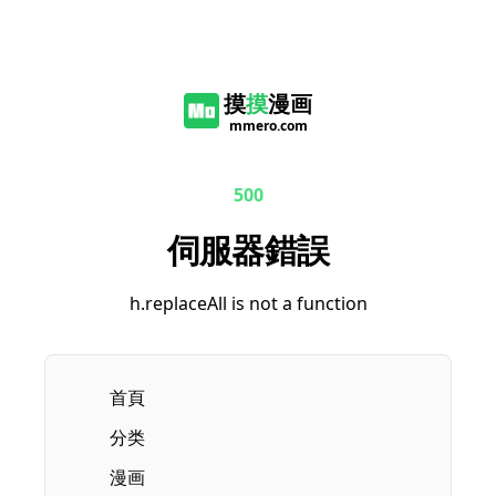
摸
摸
漫画
mmero.com
500
伺服器錯誤
h.replaceAll is not a function
首頁
分类
漫画