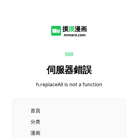
摸
摸
漫画
mmero.com
500
伺服器錯誤
h.replaceAll is not a function
首頁
分类
漫画